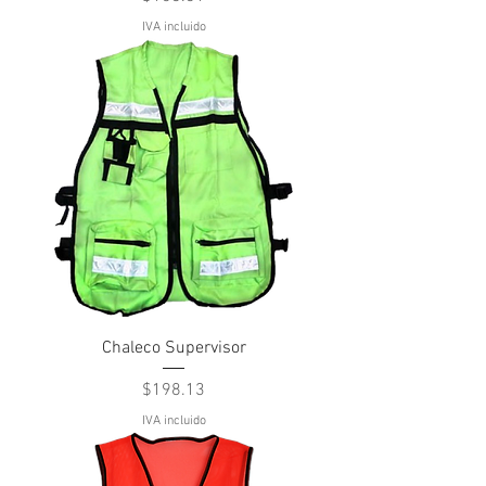
IVA incluido
Chaleco Supervisor
Precio
$198.13
IVA incluido