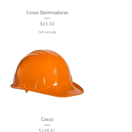
Cintas Delimitadoras
Precio
$65.00
IVA incluido
Casco
Precio
$108.81