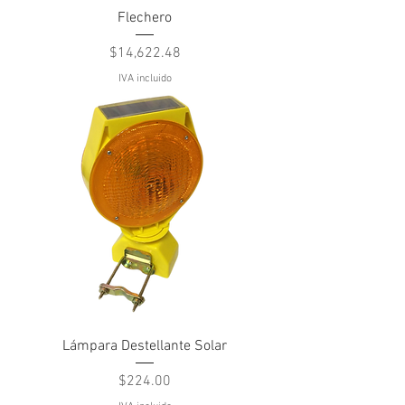
Flechero
Precio
$14,622.48
IVA incluido
Lámpara Destellante Solar
Precio
$224.00