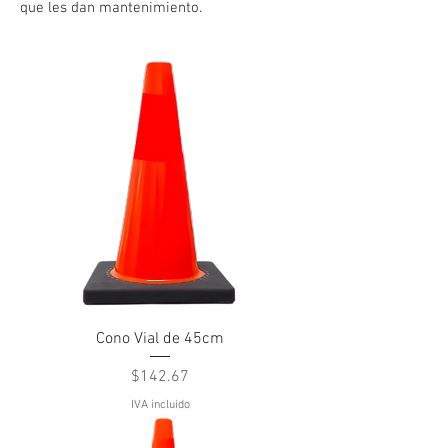
que les dan mantenimiento.
Cono Vial de 45cm
Precio
$142.67
IVA incluido