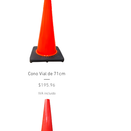
Cono Vial de 71cm
Precio
$195.96
IVA incluido