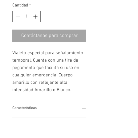
Cantidad
*
Contáctanos para comprar
Vialeta especial para señalamiento
temporal. Cuenta con una tira de
pegamento que facilita su uso en
cualquier emergencia. Cuerpo
amarillo con reflejante alta
intensidad Amarillo o Blanco.
Características
Material
Dimensiones
fabricadas con cinta prismática que
mejora su visibilidad con la lluvia o
Características: