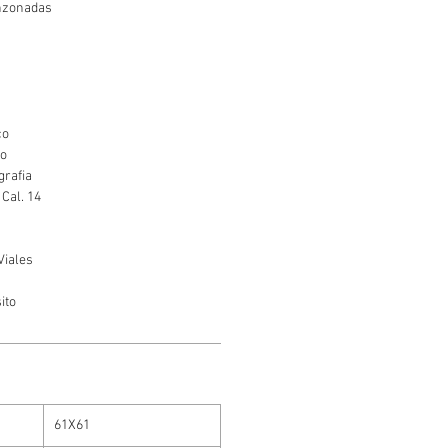
unzonadas
co
co
grafia
 Cal. 14
Viales
ito
61X61