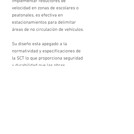
implementar reductores de
velocidad en zonas de escolares o
peatonales, es efectiva en
estacionamientos para delimitar
áreas de no circulación de vehículos.
Su diseño esta apegado a la
normatividad y especificaciones de
la SCT lo que proporciona seguridad
y durabilidad que las obras
demandan.
Características
Soporta hasta 9 Ton
Fabricación
Resistente a cambios de clima
Reflejante Ojo de Gato
Polietileno de Alta Densidad
Durable contra la humedad
Aplicaciones
Protección contra Rayos UV
Nunca pierde su color
Reflejante en Policarbonato
Estacionamientos